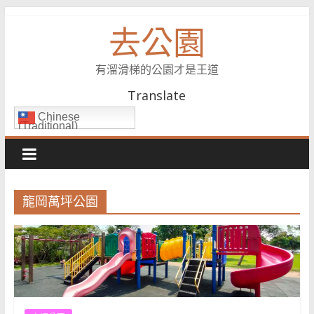
Skip
去公園
to
content
有溜滑梯的公園才是王道
Translate
Chinese
(Traditional)
龍岡萬坪公園